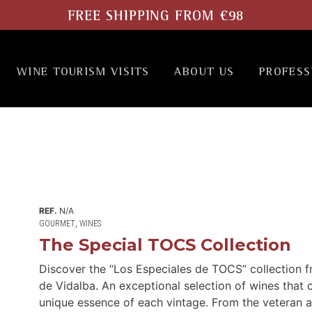
FREE SHIPPING FROM €98
WINE TOURISM VISITS
ABOUT US
PROFESS
REF.
N/A
,
GOURMET
WINES
The Special TOCS Collection
Discover the “Los Especiales de TOCS” collection f
de Vidalba. An exceptional selection of wines that 
unique essence of each vintage. From the veteran 