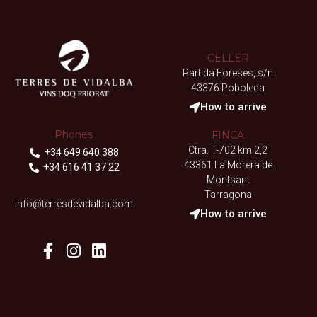
CELLER
Partida Foreses, s/n
43376 Poboleda
How to arrive
Phones
FINCA
Ctra. T-702 km 2,2
+34 649 640 388
43361 La Morera de
+34 616 41 37 22
Montsant
Tarragona
info@terresdevidalba.com
How to arrive