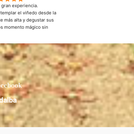
 gran experiencia. 
templar el viñedo desde la 
e más alta y degustar sus 
os momento mágico sin 
a. Una cata diferente que 
 la pena por el producto y el 
orno.
acebook
dalba