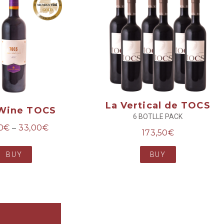
La Vertical de TOCS
Wine TOCS
6 BOTLLE PACK
0
€
–
33,00
€
173,50
€
BUY
BUY