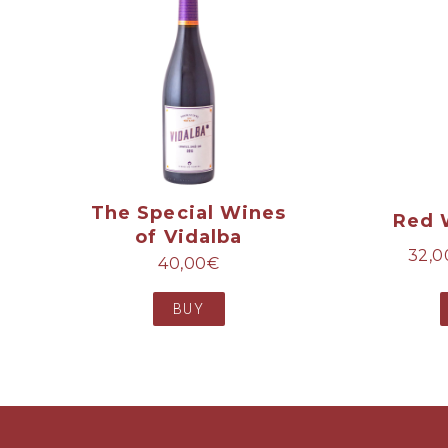
The Special Wines
Red 
of Vidalba
32,0
40,00
€
BUY