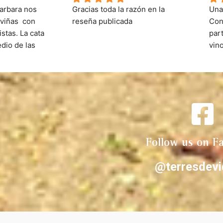
arbara nos 
Gracias toda la razón en la 
Una
viñas  con 
reseña publicada
Con
stas. La cata 
part
dio de las 
vin
lujo su padre 
dud
 su gran 
vale
guías 
ent
iorat , que 
lican con gran 
la cata. 
omendamos 
riorat
Follow us on F
@terresdevi