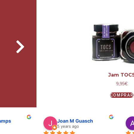
Jam TOC
9,95
€
COMPRAR
Camps
Joan M Guasch
5 years ago