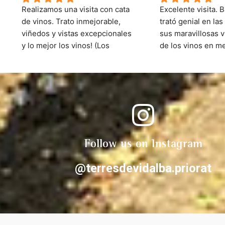
Realizamos una visita con cata 
Excelente visita. B
de vinos. Trato inmejorable, 
trató genial en las 
viñedos y vistas excepcionales 
sus maravillosas vi
y lo mejor los vinos! (Los 
de los vinos en me
Toques una delicia).
viñas fue  todo un 
y ella nos contaron
proyecto. Grandes 
apasionados del Pr
tras la ruta te exp
cariño los vinos de 
Volveremos y rec
@terresdevidalbap
Follow us on Instagram
@terresdevidalba.priorat