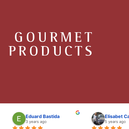
GOURMET
PRODUCTS
Eduard Bastida
Elisabet 
3 years ago
5 years ago