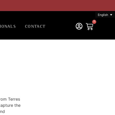
English
0
IONALS
CONTACT
rom Terres
capture the
and