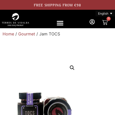
FREE SHIPPING FROM €98
English
0
Home
/
Gourmet
/ Jam TOCS