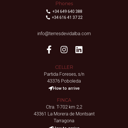
Phones
+34 649 640 388
+34 616 41 37 22
info@terresdevidalba.com
CELLER
Partida Foreses, s/n
43376 Poboleda
How to arrive
FINCA
Ctra. T-702 km 2,2
43361 La Morera de Montsant
Tarragona