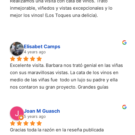
Realizamos una visita con cata de vinos. Trato 
inmejorable, viñedos y vistas excepcionales y lo 
mejor los vinos! (Los Toques una delicia).
Elisabet Camps
4 years ago
Excelente visita. Barbara nos trató genial en las viñas  
con sus maravillosas vistas. La cata de los vinos en 
medio de las viñas fue  todo un lujo su padre y ella 
nos contaron su gran proyecto. Grandes guías 
apasionados del Priorat , que tras la ruta te explican 
con gran cariño los vinos de la cata. Volveremos y 
recomendamos @terresdevidalbapriorat
Joan M Guasch
5 years ago
Gracias toda la razón en la reseña publicada