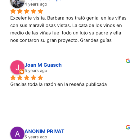
4 years ago
Excelente visita. Barbara nos trató genial en las viñas  
con sus maravillosas vistas. La cata de los vinos en 
medio de las viñas fue  todo un lujo su padre y ella 
nos contaron su gran proyecto. Grandes guías 
apasionados del Priorat , que tras la ruta te explican 
con gran cariño los vinos de la cata. Volveremos y 
recomendamos @terresdevidalbapriorat
Joan M Guasch
5 years ago
Gracias toda la razón en la reseña publicada
ANONIM PRIVAT
5 years ago