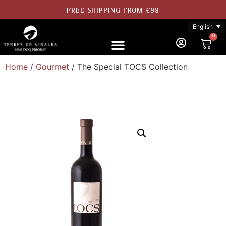
FREE SHIPPING FROM €98
English
0
Home
/
Gourmet
/ The Special TOCS Collection