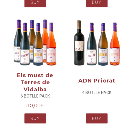
BUY
BUY
Els must de
ADN Priorat
Terres de
Vidalba
4 BOTLLE PACK
6 BOTLLE PACK
110,00
€
BUY
BUY