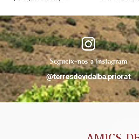
Toques una delicia).
viñas fue  todo un 
y ella nos contaron
proyecto. Grandes 
apasionados del Pr
tras la ruta te exp
cariño los vinos de 
Volveremos y rec
@terresdevidalbap
Segueix-nos a Instagram
@terresdevidalba.priorat