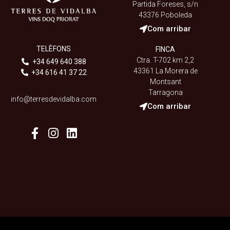
Partida Foreses, s/n
43376 Poboleda
Com arribar
TELÈFONS
FINCA
Ctra. T-702 km 2,2
+34 649 640 388
43361 La Morera de
+34 616 41 37 22
Montsant
Tarragona
info@terresdevidalba.com
Com arribar