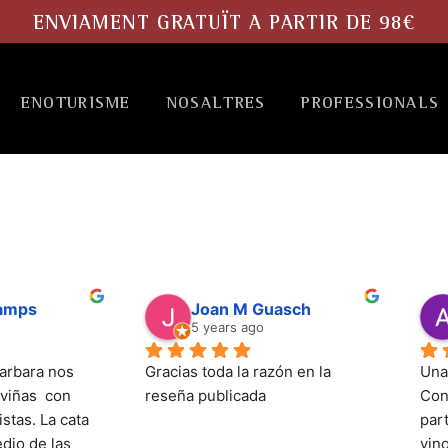
ENVIAMENT GRATUÏT A PARTIR DE 98€
ENOTURISME
NOSALTRES
PROFESSIONALS
Camps
Joan M Guasch
5 years ago
arbara nos 
Gracias toda la razón en la 
Una
viñas  con 
reseña publicada
Con
stas. La cata 
part
dio de las 
vin