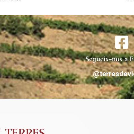
lujo su padre 
dud
 su gran 
vale
guías 
ent
iorat , que 
lican con gran 
la cata. 
omendamos 
riorat
Segueix-nos a 
@terresdevi