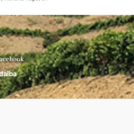
a. Una cata diferente que 
 la pena por el producto y el 
orno.
Facebook
dalba