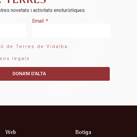
E TERRES
tres novetats i activitats enoturístiques.
Email
ó de Terres de Vidalba.
sos legals
DONA'M D'ALTA
Web
Botiga