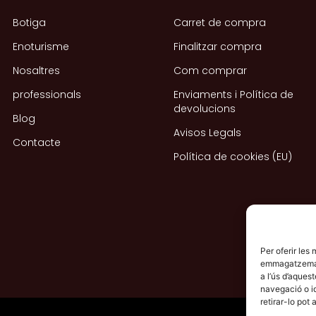
Botiga
Carret de compra
Enoturisme
Finalitzar compra
Nosaltres
Com comprar
professionals
Enviaments i Política de
devolucions
Blog
Avisos Legals
Contacte
Política de cookies (EU)
Per oferir les
emmagatzemar i
a l’ús d’aque
navegació o i
retirar-lo pot