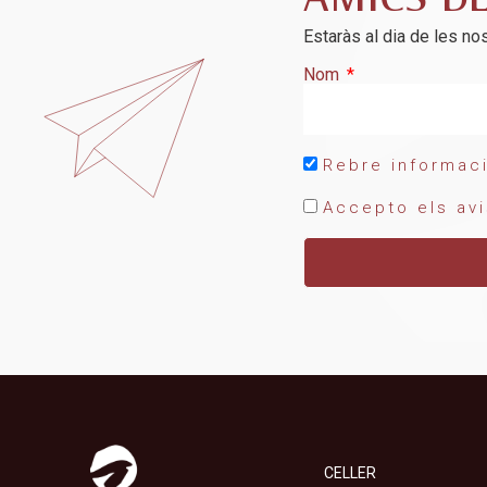
AMICS D
Estaràs al dia de les nos
Nom
Rebre informaci
Accepto els avi
CELLER