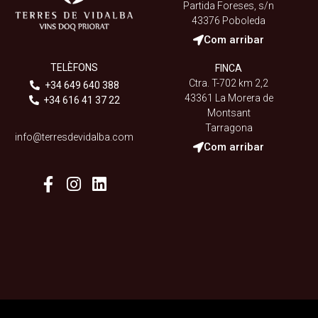
Partida Foreses, s/n
43376 Poboleda
Com arribar
TELÈFONS
FINCA
Ctra. T-702 km 2,2
+34 649 640 388
43361 La Morera de
+34 616 41 37 22
Montsant
Tarragona
info@terresdevidalba.com
Com arribar