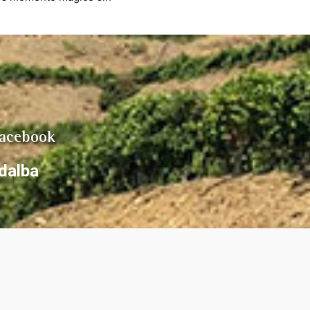
a. Una cata diferente que 
 la pena por el producto y el 
orno.
Facebook
dalba