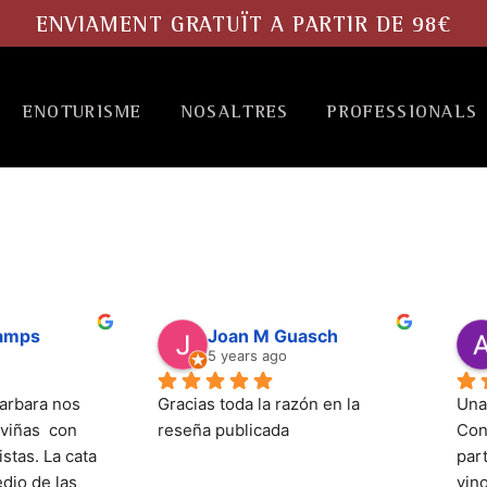
ENVIAMENT GRATUÏT A PARTIR DE 98€
ENOTURISME
NOSALTRES
PROFESSIONALS
Camps
Joan M Guasch
5 years ago
arbara nos 
Gracias toda la razón en la 
Una
viñas  con 
reseña publicada
Con
stas. La cata 
part
dio de las 
vin