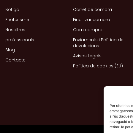
Botiga
Carret de compra
Enoturisme
Finalitzar compra
Nosaltres
Com comprar
professionals
Enviaments i Política de
devolucions
Blog
Avisos Legals
Contacte
Política de cookies (EU)
Per oferir les
emmagatzemar i
a l’ús d’aque
navegació o i
retirar-lo pot