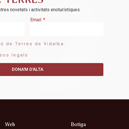
E TERRES
tres novetats i activitats enoturístiques.
Email
ó de Terres de Vidalba.
sos legals
DONA'M D'ALTA
Web
Botiga