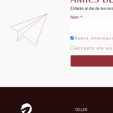
AMICS D
Estaràs al dia de les nos
Nom
Rebre informaci
Accepto els avi
CELLER