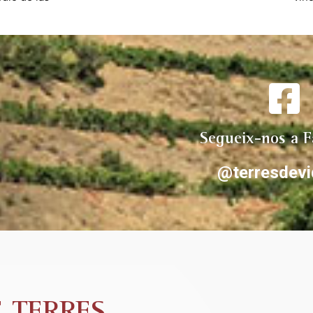
lujo su padre 
dud
 su gran 
vale
guías 
ent
iorat , que 
lican con gran 
la cata. 
omendamos 
riorat
Segueix-nos a 
@terresdevi