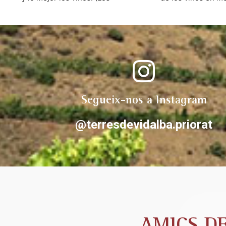
Toques una delicia).
viñas fue  todo un 
y ella nos contaron
proyecto. Grandes 
apasionados del Pr
tras la ruta te exp
cariño los vinos de 
Volveremos y rec
@terresdevidalbap
Segueix-nos a Instagram
@terresdevidalba.priorat