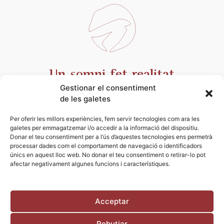
Un somni fet realitat
Gestionar el consentiment
Terres de Vidalba és una història d’emprenedoria i
de les galetes
passió per la terra i el vi. És el somni esbojarrat d’una
parella d’enamorats del Priorat durant una nit d’estiu.
Per oferir les millors experiències, fem servir tecnologies com ara les
galetes per emmagatzemar i/o accedir a la informació del dispositiu.
Donar el teu consentiment per a l’ús d’aquestes tecnologies ens permetrà
NOSALTRES
processar dades com el comportament de navegació o identificadors
únics en aquest lloc web. No donar el teu consentiment o retirar-lo pot
afectar negativament algunes funcions i característiques.
Acceptar
Rebutjar