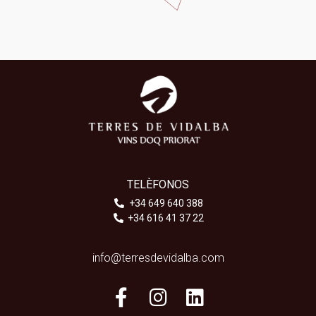
TELÈFONOS
+34 649 640 388
+34 616 41 37 22
info@terresdevidalba.com