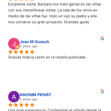
Excelente visita. Barbara nos trató genial en las viñas  
con sus maravillosas vistas. La cata de los vinos en 
medio de las viñas fue  todo un lujo su padre y ella 
nos contaron su gran proyecto. Grandes guías 
apasionados del Priorat , que tras la ruta te explican 
con gran cariño los vinos de la cata. Volveremos y 
recomendamos @terresdevidalbapriorat
Joan M Guasch
5 years ago
Gracias toda la razón en la reseña publicada
ANONIM PRIVAT
5 years ago
Una gran experiencia. Contemplar el viñedo desde la 