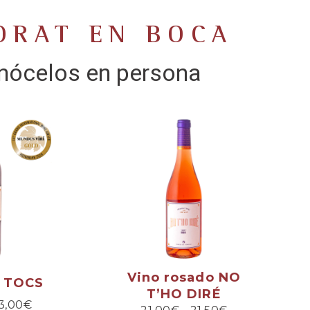
ORAT EN BOCA
nócelos en persona
Vino rosado NO
o TOCS
T’HO DIRÉ
3,00
€