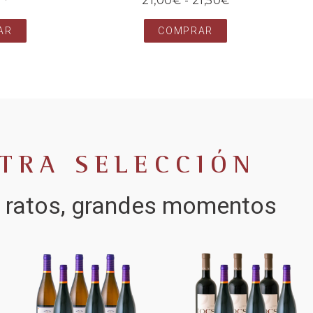
21,00
€
-
21,50
€
AR
COMPRAR
TRA SELECCIÓN
 ratos, grandes momentos