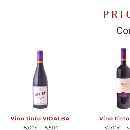
PRI
Co
Vino tinto VIDALBA
Vino tint
18,00
€
-
18,50
€
32,00
€
-
3